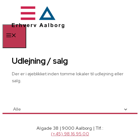
Hop
til
indhold
Menu
Udlejning / salg
Der er i øjeblikket inden tomme lokaler til udlejning eller
salg.
Algade 38 | 9000 Aalborg | Tlf.:
(+45) 98 16 95 00