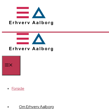
Hop
til
indhold
Menu
Forside
Om Erhverv Aalborg