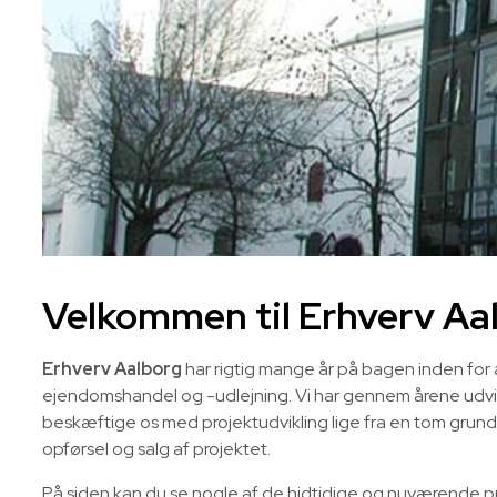
Velkommen til Erhverv Aa
Erhverv Aalborg
har rigtig mange år på bagen inden for a
ejendomshandel og -udlejning. Vi har gennem årene udvikl
beskæftige os med projektudvikling lige fra en tom grund 
opførsel og salg af projektet.
På siden kan du se nogle af de hidtidige og nuværende p