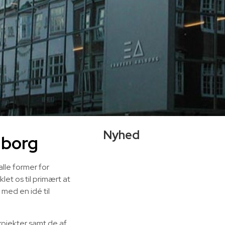
Nyhed
lborg
lle former for
et os til primært at
med en idé til
rojekter samt de af